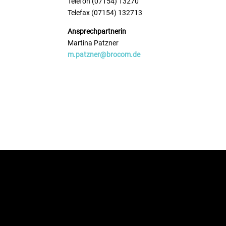
Telefon (07154) 13270
Telefax (07154) 132713
Ansprechpartnerin
Martina Patzner
m.patzner@brocom.de