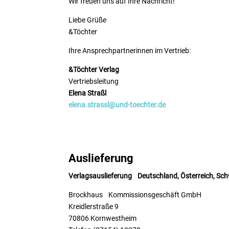
Wir freuen uns auf Ihre Nachricht!
Liebe Grüße
&Töchter
Ihre Ansprechpartnerinnen im Vertrieb:
&Töchter Verlag
Vertriebsleitung
Elena Straßl
elena.strassl@und-toechter.de
Auslieferung
Verlagsauslieferung Deutschland, Österreich, Sc
Brockhaus Kommissions­geschäft GmbH
Kreidlerstraße 9
70806 Kornwestheim