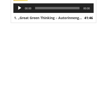
Audio-
00:00
00:00
Player
1.
„Great Green Thinking – Autorinnengespräch mit Milena Zwerenz und Jennifer Hauwehde“
41:46